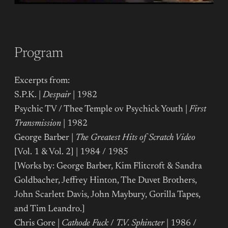
Program
Excerpts from:
S.P.K. |
Despair
| 1982
Psychic TV / Thee Temple ov Psychick Youth |
First
Transmission
| 1982
George Barber |
The Greatest Hits of Scratch Video
[Vol. 1 & Vol. 2] | 1984 / 1985
[Works by: George Barber, Kim Flitcroft & Sandra
Goldbacher, Jeffrey Hinton, The Duvet Brothers,
John Scarlett Davis, John Maybury, Gorilla Tapes,
and Tim Leandro.]
Chris Gore |
Cathode Fuck
/
T.V. Sphincter
| 1986 /