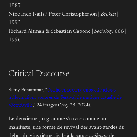
1987
Nine Inch Nails / Peter Christopherson |
Broken
|
1993
Richard Altman & Sebastian Capone |
Sociology 666
|
1996
Critical Discourse
Samy Benammar, “
I’ve been hearing things: Quelques
hallucinations sonores du Festival de musique actuelle de
Victoriaville
,” 24 images (May 28, 2024).
Le deuxième programme s’ouvre comme un
manifeste, une forme de revival des avant-gardes du
début du vingtième siècle à la sauce
walkman
de