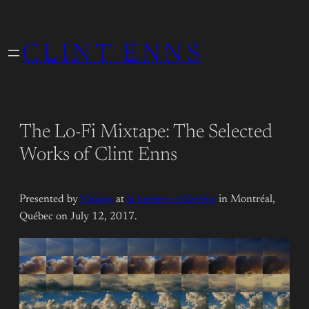
Skip
to
CLINT ENNS
content
The Lo-Fi Mixtape: The Selected
Works of Clint Enns
Presented by
Visions
at
la lumiere collective
in Montréal,
Québec on July 12, 2017.