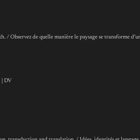
 / Observez de quelle manière le paysage se transforme d’une
. | DV
on, transduction and translation. / Idées, identités et langage