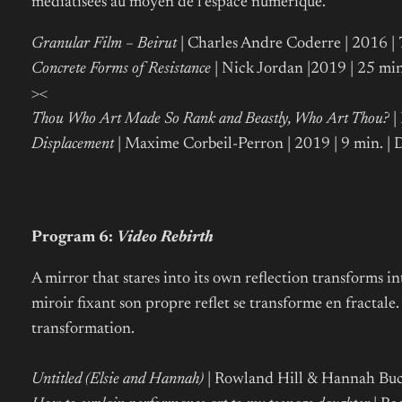
médiatisées au moyen de l’espace numérique.
Granular Film – Beirut
| Charles Andre Coderre | 2016 
Concrete Forms of Resistance
| Nick Jordan |2019 | 25 min
><
Thou Who Art Made So Rank and Beastly, Who Art Thou?
|
Displacement
| Maxime Corbeil-Perron | 2019 | 9 min. | 
Program 6:
Video Rebirth
A mirror that stares into its own reflection transforms in
miroir fixant son propre reflet se transforme en fractale. 
transformation.
Untitled (Elsie and Hannah)
| Rowland Hill & Hannah Buck