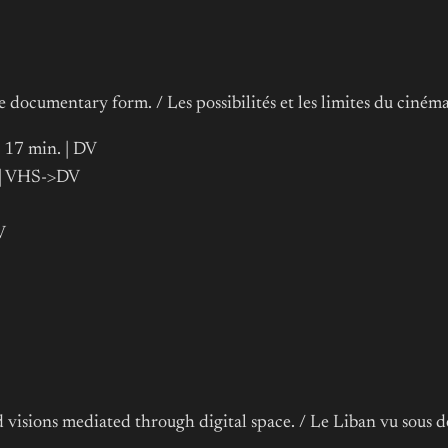
e documentary form. / Les possibilités et les limites du ciném
 17 min. | DV
. | VHS->DV
V
visions mediated through digital space. / Le Liban vu sous de