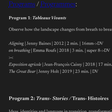
Programs
/
Programmes
:
Program 1
:
Tableaux Vivants
Observe how the landscape changes from breath to breath.
Alignin
g | Jenny Baines | 2012 | 2 min. | 16mm->DV
on breathing
|
Emma Roufs | 2018 | 3 min. | super 8->DV
><
Exposition agricole
| Jean-François Caissy | 2018 | 17 min
The Great Bear
| Jenny Holt | 2019 | 23 min. | DV
Program 2:
Trans- Stories /
Trans- Histoires
Ideas, identities and language in transition, transformati