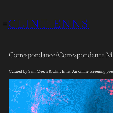
Skip
to
CLINT ENNS
content
Correspondance/Correspondence 
Curated by Sam Meech & Clint Enns. An online screening pre