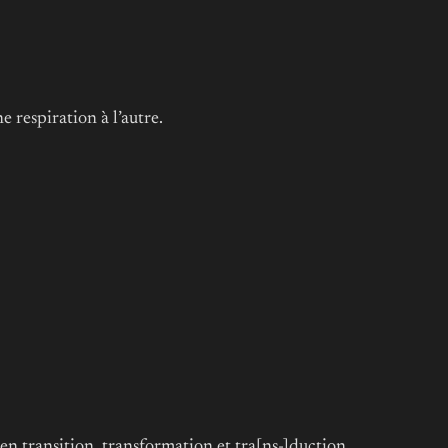
 respiration à l’autre.
 en transition, transformation et tra[ns-]duction.