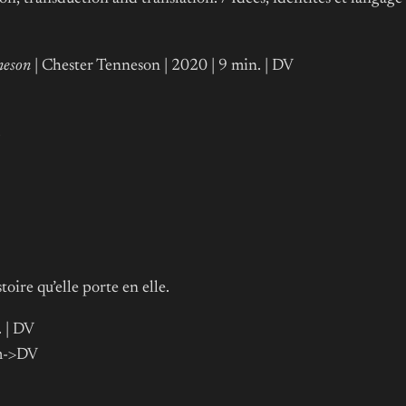
neson
| Chester Tenneson | 2020 | 9 min. | DV
stoire qu’elle porte en elle.
. | DV
mm->DV